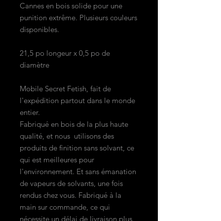
Cannes en bois solide pour une
punition extrême. Plusieurs couleurs
disponibles.
21,5 po longeur x 0,5 po de
diamètre
Mobile Secret Fetish, fait de
l'expédition partout dans le monde
entier.
Fabriqué en bois de la plus haute
qualité, et nous utilisons des
produits de finition sans solvant, ce
qui est meilleures pour
l'environnement. Et sans émanation
de vapeurs de solvants, une fois
rendus chez vous. Fabriqué à la
main sur commande, ce qui
nécessite un délai de livraison plus