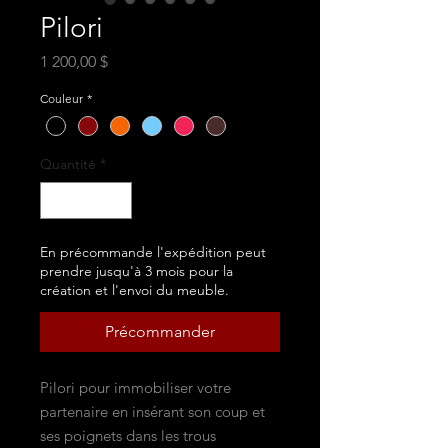
Pilori
Prix
1 200,00 $
Couleur
*
Quantité
*
En précommande l'expédition peut
prendre jusqu'à 3 mois pour la
création et l'envoi du meuble.
Précommander
Pilori pour immobiliser votre
partenaire en insérant son coup et
ses poignets dans les trous