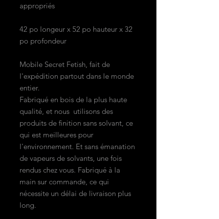
appropriés
42 po longeur x 52 po hauteur x 32
po profondeur
Mobile Secret Fetish, fait de
l'expédition partout dans le monde
entier.
Fabriqué en bois de la plus haute
qualité, et nous utilisons des
produits de finition sans solvant, ce
qui est meilleures pour
l'environnement. Et sans émanation
de vapeurs de solvants, une fois
rendus chez vous. Fabriqué à la
main sur commande, ce qui
nécessite un délai de livraison plus
long.