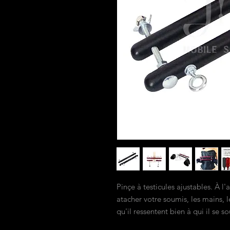
Pinçe à testicules ajustables. À l
atacher votre soumis, les mains, l
qu'il ressentent bien à qui il se s