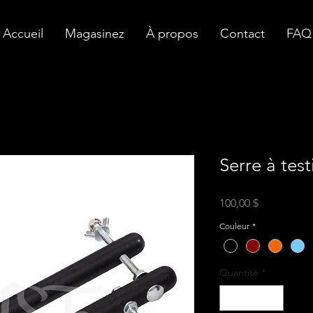
Accueil
Magasinez
À propos
Contact
FAQ
Serre à test
Prix
100,00 $
Couleur
*
Quantité
*