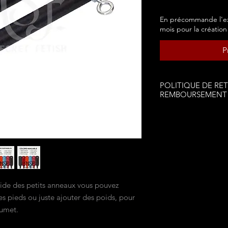
En précommande l'ex
mois pour la création
P
POLITIQUE DE RE
REMBOURSEMENT
AUCUN RETOUR
AUCUN REMBOURS
'aide des petits anneaux vous pouvez
es pieds ou juste ajouter des poids, pour
oumet.