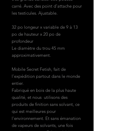
carré. Avec des point d'attache pour
les testicules. Ajustable.
32 po longeur x variable de 9 à 13
po de hauteur x 20 po de
profondeur
Le diamètre du trou 45 mm
approximativement.
Mobile Secret Fetish, fait de
l'expédition partout dans le monde
entier.
Fabriqué en bois de la plus haute
qualité, et nous utilisons des
produits de finition sans solvant, ce
qui est meilleures pour
l'environnement. Et sans émanation
de vapeurs de solvants, une fois