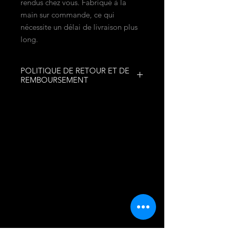
rendus chez vous. Fabriqué à la
main sur commande, ce qui
nécessite un délai de livraison plus
long.
POLITIQUE DE RETOUR ET DE
REMBOURSEMENT
AUCUN RETOUR
AUCUN REMBOURSEMENT
INFORMATIONS
Québec, Québec, Canada
mobilesecretfetish@gmail.com
AIDE
FAQ