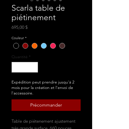
Scarla table de
piétinement
Prix
695,00 $
Couleur
*
Quantité
*
Expédition peut prendre jusqu'à 2
mois pour la création et l'envoi de
l'accessoire.
Précommander
Table de piétenement ajustement
très grande surface. 660 pouces