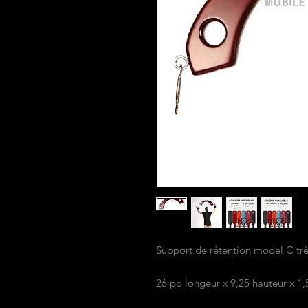
Support de rétention model C très
26 po longeur x 9,25 hauteur x 1,