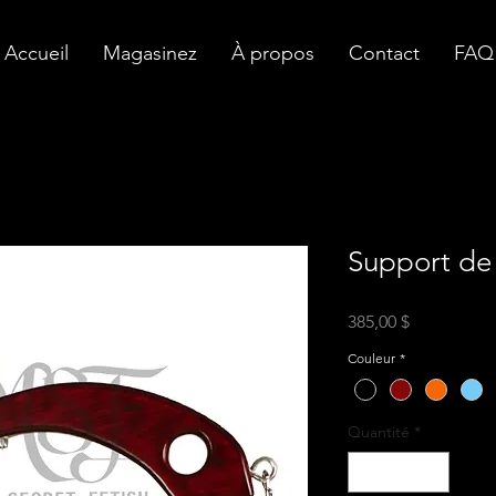
Accueil
Magasinez
À propos
Contact
FAQ
Support de
Prix
385,00 $
Couleur
*
Quantité
*