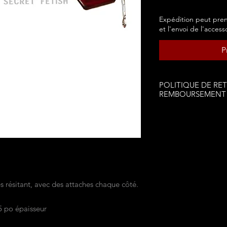
Expédition peut pren
et l'envoi de l'access
P
POLITIQUE DE RE
REMBOURSEMENT
AUCUN RETOUR
AUCUN REMBOURS
 résitant, avec des attaches chaque côté.
5 po épaisseur